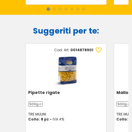
Suggeriti per te:
Cod. Art.
0014878901
Pipette rigate
Mallor
500g ℮
500g ℮
TRE MULINI
TRE MULI
Collo: 8 pz -
IVA 4%
Collo: 8