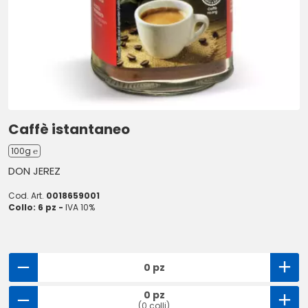
Caffè istantaneo
100g ℮
DON JEREZ
Cod. Art.
0018659001
Collo: 6 pz -
IVA 10%
0 pz
0 pz
(0 colli)