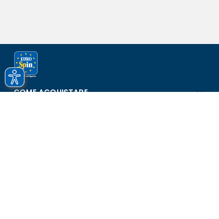
COME ACQUISTARE
ASSISTENZA E SICUREZZA
SCOPRI EUROSPIN
CONTATTI
Eurospin Italia S.p.A. in collaborazione con le altre società del
gruppo - Via Campalto 3/d - 37036 San Martino Buon Albergo