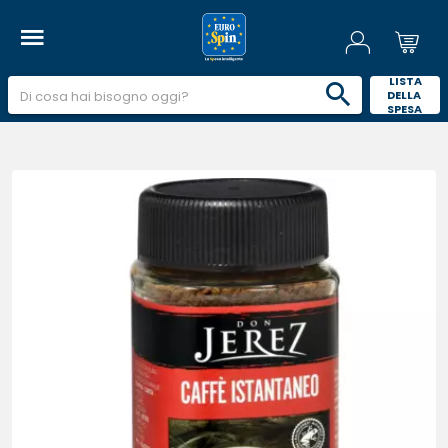
 LISTA 
DELLA 
SPESA 