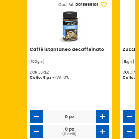
Cod. Art.
0018659101
Caffè istantaneo decaffeinato
Zucche
100g ℮
1kg ℮
DON JEREZ
DOLCIAN
Collo: 6 pz -
IVA 10%
Collo: 
0 pz
0 pz
(0 colli)