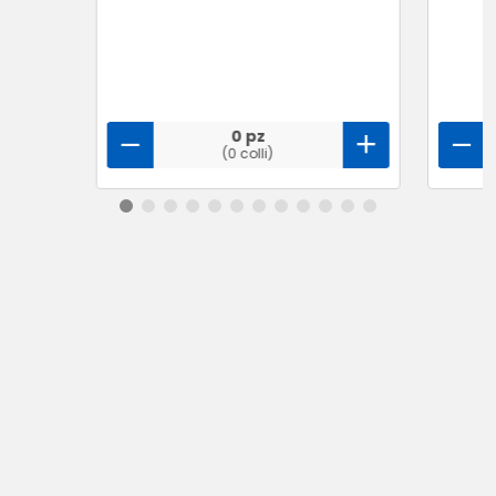
0 pz
(0 colli)