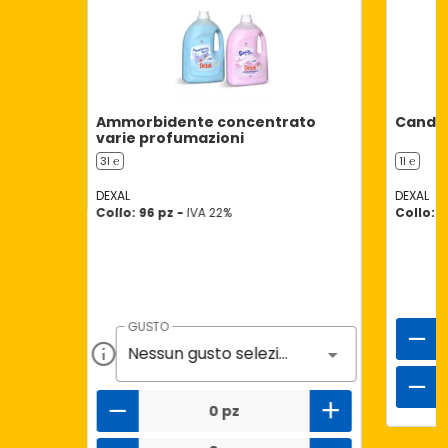
Ammorbidente concentrato
Candeg
varie profumazioni
3l ℮
1l ℮
DEXAL
DEXAL
Collo: 96 pz -
IVA 22%
Collo: 8
GUSTO
Nessun gusto selezionato
0 pz