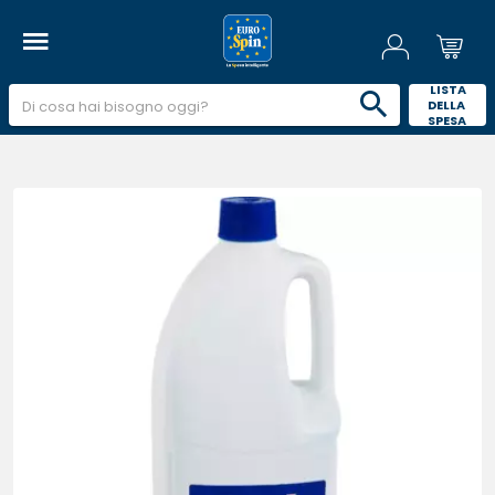
 LISTA 
DELLA 
SPESA 