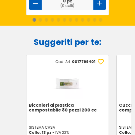
0 pz
(0 colli)
Suggeriti per te:
Cod. Art.
0017799401
Bicchieri di plastica
Cucchia
compostabile 80 pezzi 200 cc
compos
SISTEMA CASA
SISTEMA
Collo: 13 pz -
IVA 22%
Collo: 2