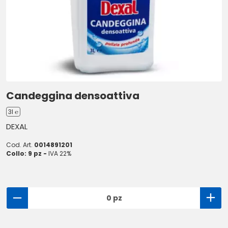
Candeggina densoattiva
3l ℮
DEXAL
Cod. Art.
0014891201
Collo: 9 pz -
IVA 22%
0 pz