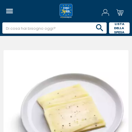
 LISTA 
DELLA 
SPESA 