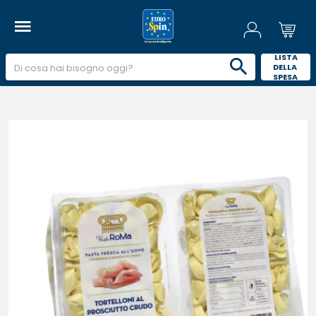
 LISTA 
DELLA 
SPESA 