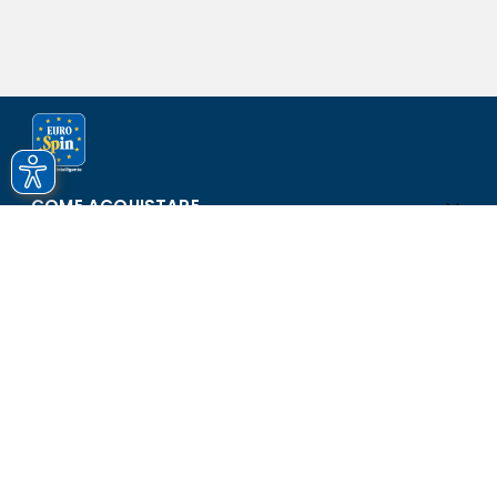
COME ACQUISTARE
ASSISTENZA E SICUREZZA
SCOPRI EUROSPIN
CONTATTI
Eurospin Italia S.p.A. in collaborazione con le altre società del
gruppo - Via Campalto 3/d - 37036 San Martino Buon Albergo