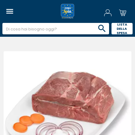
 LISTA 
DELLA 
SPESA 