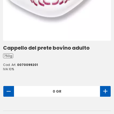
Cappello del prete bovino adulto
750g
Cod. Art.
0070099201
IVA 10%
0 GR