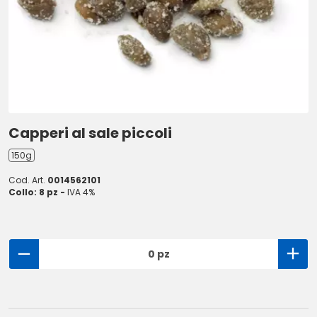
Capperi al sale piccoli
150g
Cod. Art.
0014562101
Collo: 8 pz -
IVA 4%
0 pz