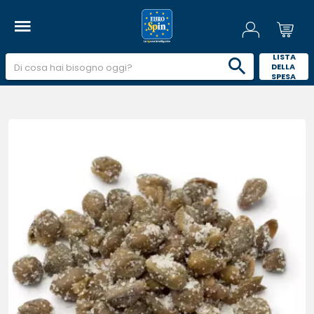
 LISTA 
DELLA 
SPESA 