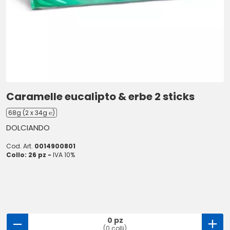
Caramelle eucalipto & erbe 2 sticks
68g (2 x 34g ℮)
DOLCIANDO
Cod. Art.
0014900801
Collo: 26 pz -
IVA 10%
0 pz
(0 colli)