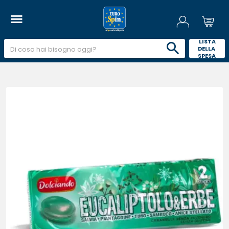
 LISTA 
DELLA 
SPESA 