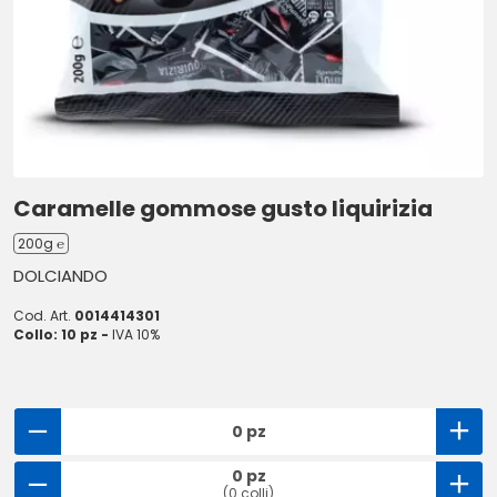
Caramelle gommose gusto liquirizia
200g ℮
DOLCIANDO
Cod. Art.
0014414301
Collo: 10 pz -
IVA 10%
0 pz
0 pz
(0 colli)