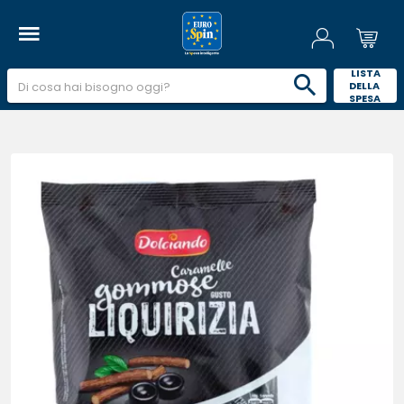
 LISTA 
DELLA 
SPESA 