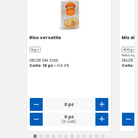
Riso versatile
Mix di 
1kg ℮
400g ℮
Peso sgo
DELIZIE DAL SOLE
DELIZIE D
Collo: 10 pz -
IVA 4%
Collo: 1
0 pz
0 pz
(0 colli)