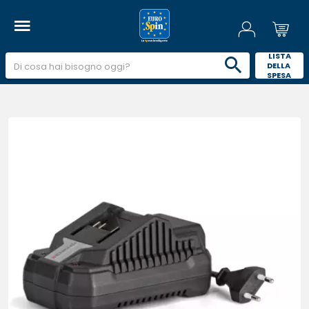
 LISTA 
DELLA 
SPESA 