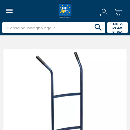
 LISTA 
DELLA 
SPESA 