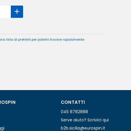
a lista di preferiti per poterlo trovare rapidamente
ROSPIN
CONTATTI
045 8782888
Serve aiuto? Scrivici qui
ggi
b2b.sicilia@eurospin.it