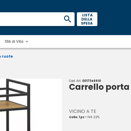
 LISTA 
DELLA 
SPESA 
Stili di Vita
n ruote
Cod. Art.
0017346910
Carrello porta
VICINO A TE
Collo: 1 pz -
IVA 22%