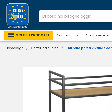
SCEGLI I PRODOTTI
Promozioni
Amo Essere
/
/
Homepage
Carrelli da cucina
Carrello porta vivande co