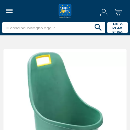
 LISTA 
DELLA 
SPESA 