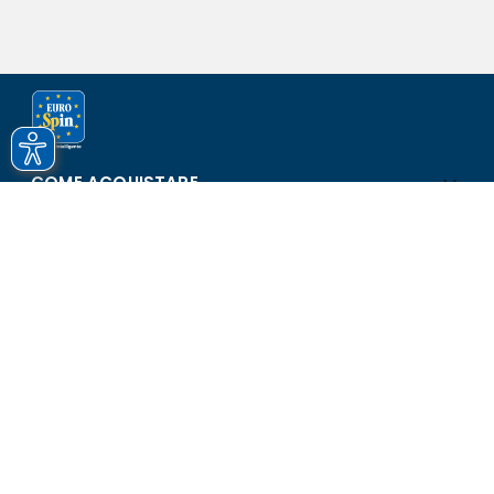
COME ACQUISTARE
ASSISTENZA E SICUREZZA
SCOPRI EUROSPIN
CONTATTI
Eurospin Italia S.p.A. in collaborazione con le altre società del
gruppo - Via Campalto 3/d - 37036 San Martino Buon Albergo
(VR) - Fax +39 045 8782333 - Partita IVA 02536510239