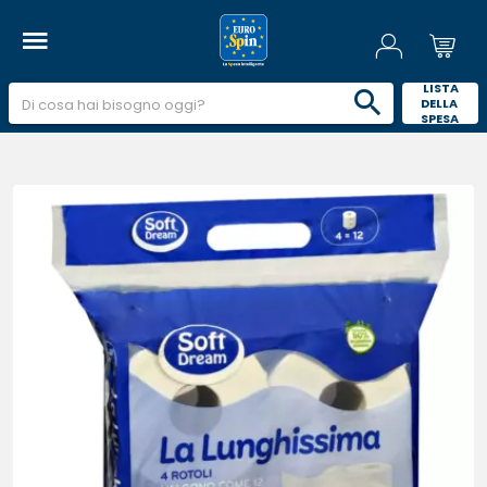
 LISTA 
DELLA 
SPESA 