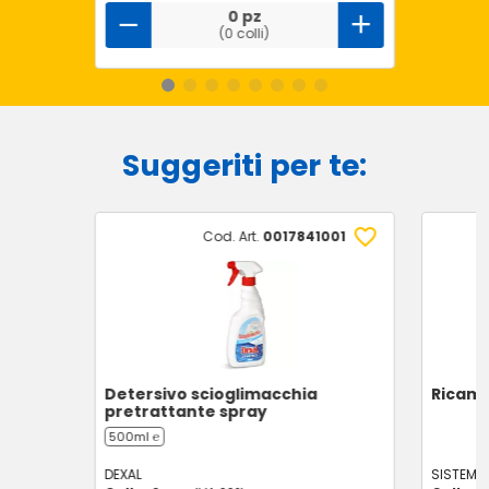
0 pz
(0 colli)
Suggeriti per te:
Cod. Art.
0017841001
Detersivo scioglimacchia
Ricamb
pretrattante spray
500ml ℮
DEXAL
SISTEMA