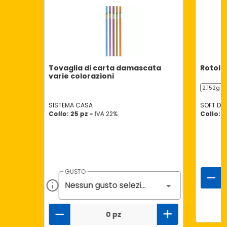
Tovaglia di carta damascata
Rotolo
varie colorazioni
2.152g (2
SISTEMA CASA
SOFT DR
Collo: 25 pz -
IVA 22%
Collo: 1
GUSTO
Nessun gusto selezionato
0 pz