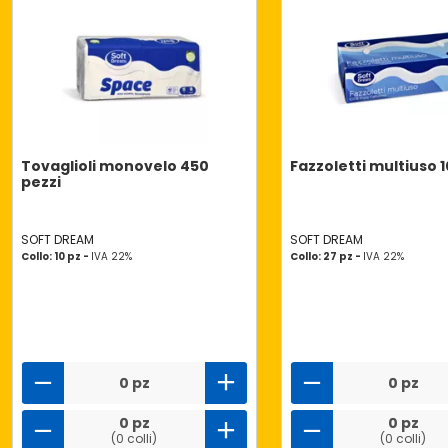
Tovaglioli monovelo 450
Fazzoletti multiuso 1
pezzi
SOFT DREAM
SOFT DREAM
Collo: 10 pz -
IVA 22%
Collo: 27 pz -
IVA 22%
0 pz
0 pz
0 pz
0 pz
(0 colli)
(0 colli)