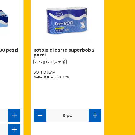
00 pezzi
Rotolo di carta superbob 2
pezzi
2.152g (2 x 1,076g)
SOFT DREAM
Collo: 120 pz -
IVA 22%
0 pz