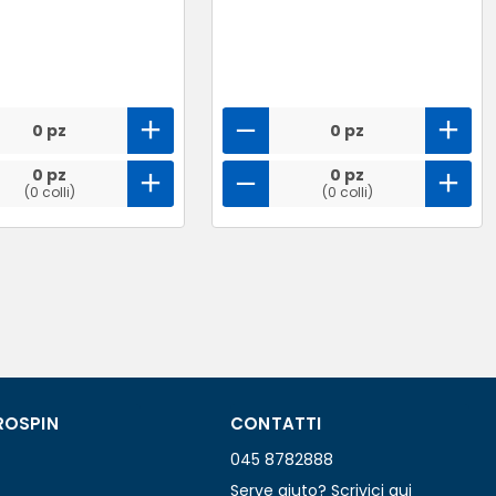
0 pz
0 pz
0 pz
0 pz
(0 colli)
(0 colli)
ROSPIN
CONTATTI
045 8782888
Serve aiuto? Scrivici qui