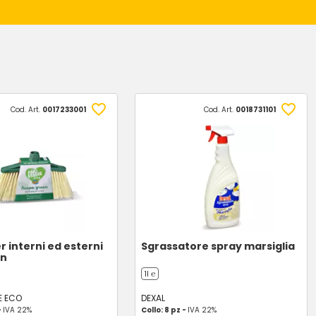
Cod. Art.
0017233001
Cod. Art.
0018731101
r interni ed esterni
Sgrassatore spray marsiglia
en
1l ℮
E ECO
DEXAL
-
IVA 22%
Collo: 8 pz -
IVA 22%