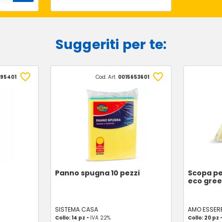
Suggeriti per te:
895401
Cod. Art.
0015653601
Panno spugna 10 pezzi
Scopa pe
eco gre
SISTEMA CASA
AMO ESSER
Collo: 14 pz -
IVA 22%
Collo: 20 pz 