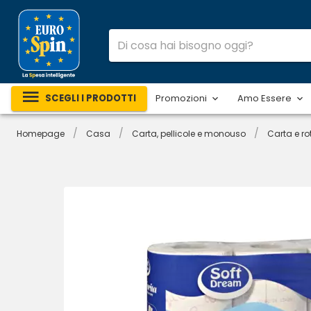
SCEGLI I PRODOTTI
Promozioni
Amo Essere
/
/
/
Homepage
Casa
Carta, pellicole e monouso
Carta e rot