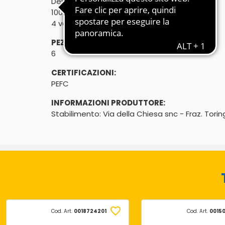
Delicata come un fiore

100% cellulosa
4 veli - 150 strappi
PEZZI:
6
CERTIFICAZIONI:
PEFC
INFORMAZIONI PRODUTTORE:
Stabilimento: Via della Chiesa snc - Fraz. Torin
Cod. Art.
0018724201
Cod. Art.
0015