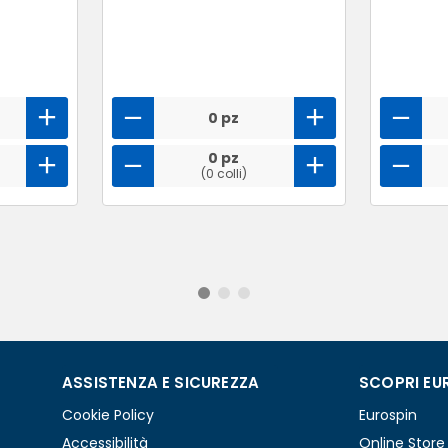
0 pz
0 pz
(0 colli)
ASSISTENZA E SICUREZZA
SCOPRI EU
Cookie Policy
Eurospin
Accessibilità
Online Store