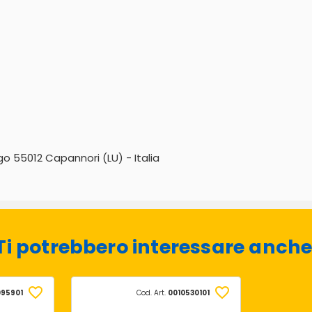
go 55012 Capannori (LU) - Italia
Ti potrebbero interessare anche
095901
Cod. Art.
0010530101