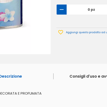
0 pz
Aggiungi questo prodotto ad un
Descrizione
Consigli d'uso e a
 - DECORATA E PROFUMATA