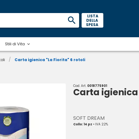
 LISTA 
DELLA 
SPESA 
Stili di Vita
/
oli
Carta igienica "La Fiorita" 6 rotoli
Cod. Art.
0018775901
Carta igienica 
SOFT DREAM
Collo: 14 pz -
IVA 22%