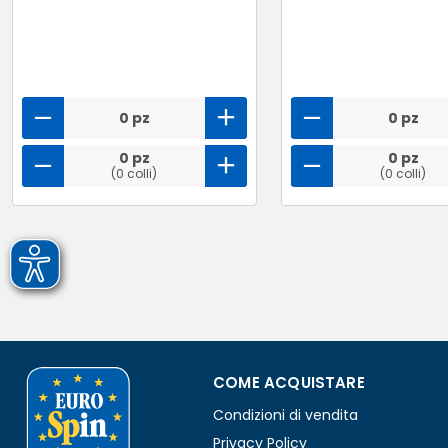
0 pz
0 pz
0 pz
0 pz
(0 colli)
(0 colli)
COME ACQUISTARE
Condizioni di vendita
Privacy Policy