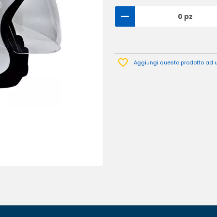
0 pz
Aggiungi questo prodotto ad un