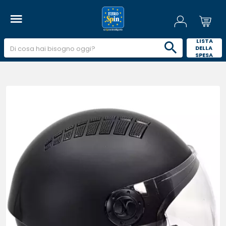
 LISTA 
DELLA 
SPESA 