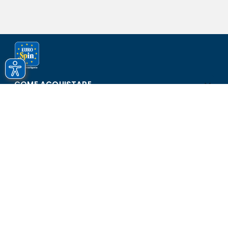
COME ACQUISTARE
ASSISTENZA E SICUREZZA
SCOPRI EUROSPIN
CONTATTI
Eurospin Italia S.p.A. in collaborazione con le altre società del
gruppo - Via Campalto 3/d - 37036 San Martino Buon Albergo
(VR) - Fax +39 045 8782333 - Partita IVA 02536510239