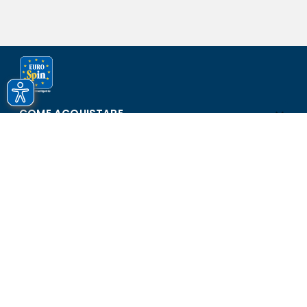
COME ACQUISTARE
ASSISTENZA E SICUREZZA
SCOPRI EUROSPIN
CONTATTI
Eurospin Italia S.p.A. in collaborazione con le altre società del
gruppo - Via Campalto 3/d - 37036 San Martino Buon Albergo
(VR) - Fax +39 045 8782333 - Partita IVA 02536510239