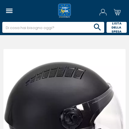
 LISTA 
DELLA 
SPESA 