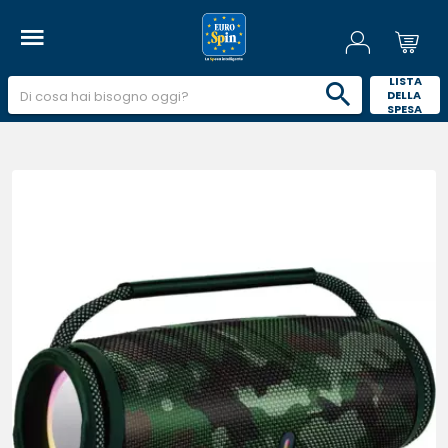
 LISTA 
DELLA 
SPESA 