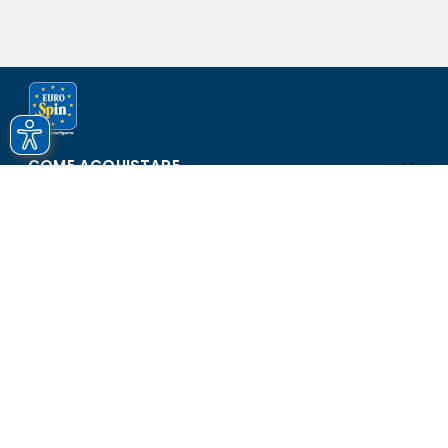
COME ACQUISTARE
ASSISTENZA E SICUREZZA
SCOPRI EUROSPIN
CONTATTI
Eurospin Italia S.p.A. in collaborazione con le altre società del
gruppo - Via Campalto 3/d - 37036 San Martino Buon Albergo
(VR) - Fax +39 045 8782333 - Partita IVA 02536510239