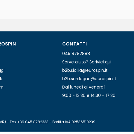
ROSPIN
CONTATTI
045 8782888
Serve aiuto? Scrivici qui
ggi
b2b.sicilia@eurospin.it
k
b2b.sardegna@eurospin.it
am
Dal lunedì al venerdì
9:00 - 13:30 e 14:30 - 17:30
(VR) - Fax +39 045 8782333 - Partita IVA 02536510239