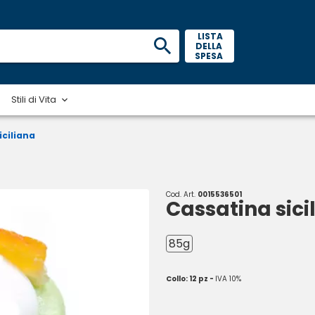
 LISTA 
DELLA 
SPESA 
Stili di Vita
iciliana
Cod. Art.
0015536501
Cassatina sici
85g
Collo: 12 pz -
IVA 10%