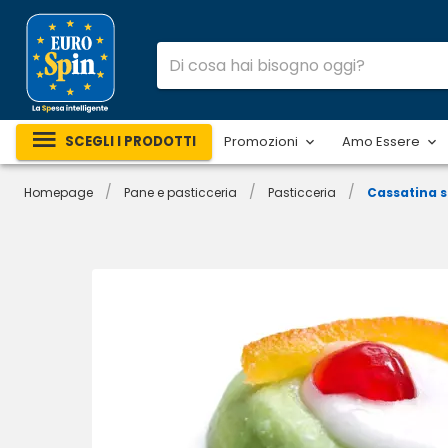
SCEGLI I PRODOTTI
Promozioni
Amo Essere
/
/
/
Homepage
Pane e pasticceria
Pasticceria
Cassatina s