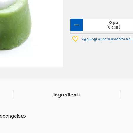
0 pz
(0 colli)
Aggiungi questo prodotto ad un
Ingredienti
decongelato