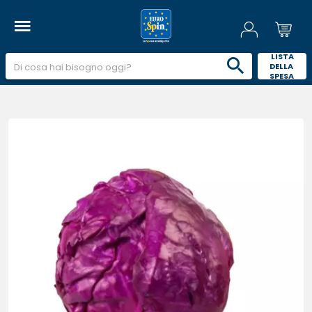
 LISTA 
DELLA 
SPESA 