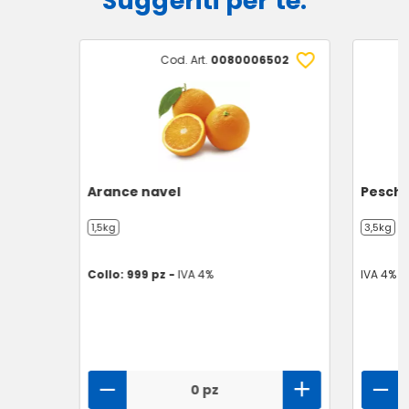
Suggeriti per te:
Cod. Art.
0080006502
Arance navel
Pesche
1,5kg
3,5kg
Collo: 999 pz -
IVA 4%
IVA 4%
0 pz