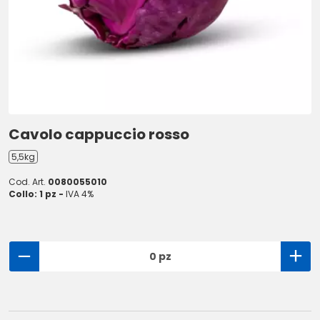
Cavolo cappuccio rosso
5,5kg
Cod. Art.
0080055010
Collo: 1 pz -
IVA 4%
0 pz