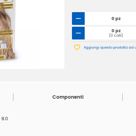
0 pz
0 pz
(0 colli)
Aggiungi questo prodotto ad un
Componenti
 8.0