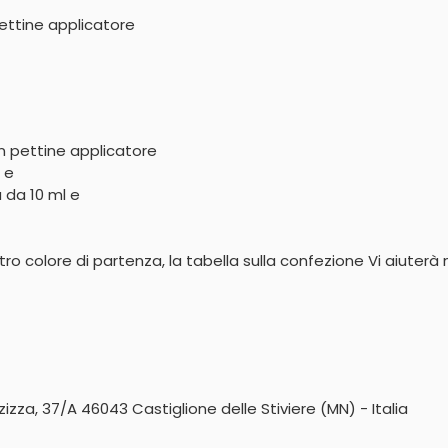
ettine applicatore
n pettine applicatore

e

 da 10 ml e

tro colore di partenza, la tabella sulla confezione Vi aiuterà n
zza, 37/A 46043 Castiglione delle Stiviere (MN) - Italia