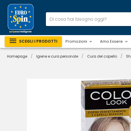
SCEGLI I PRODOTTI
Promozioni
Amo Essere
/
/
/
Homepage
Igiene e cura personale
Cura del capello
Sh