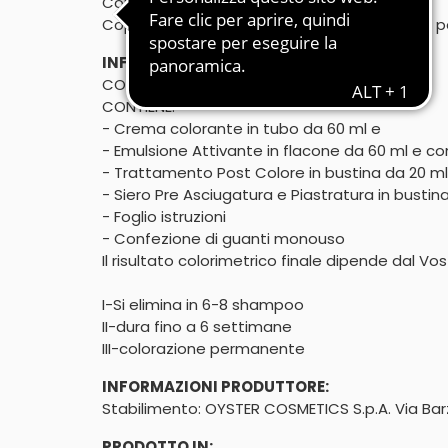
Con Olio di Argan e Cheratina
Copre perfettamente i capelli bianchi - Con p
INFORMAZIONI AGGIUNTIVE:
CONFEZIONE MONOUSO

CONTIENE:

- Crema colorante in tubo da 60 ml e

- Emulsione Attivante in flacone da 60 ml e co
- Trattamento Post Colore in bustina da 20 ml 
- Siero Pre Asciugatura e Piastratura in bustina
- Foglio istruzioni

- Confezione di guanti monouso

Il risultato colorimetrico finale dipende dal Vos
I-Si elimina in 6-8 shampoo

II-dura fino a 6 settimane

III-colorazione permanente
INFORMAZIONI PRODUTTORE:
Stabilimento: OYSTER COSMETICS S.p.A. Via Barzi
PRODOTTO IN: