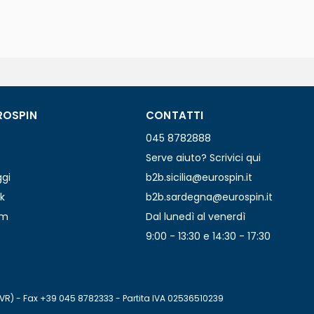
ROSPIN
CONTATTI
045 8782888
Serve aiuto? Scrivici qui
ggi
b2b.sicilia@eurospin.it
k
b2b.sardegna@eurospin.it
am
Dal lunedì al venerdì
9:00 - 13:30 e 14:30 - 17:30
(VR) - Fax +39 045 8782333 - Partita IVA 02536510239