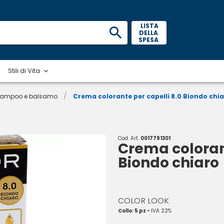
 LISTA 
DELLA 
SPESA 
Stili di Vita
/
ampoo e balsamo
Crema colorante per capelli 8.0 Biondo chi
Cod. Art.
0017791301
Crema colorant
Biondo chiaro
COLOR LOOK
Collo: 5 pz -
IVA 22%