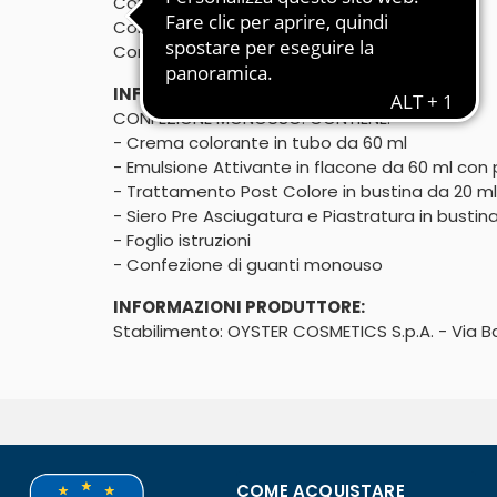
Copre perfettamente i capelli bianchi

Con Olio di Argan e Cheratina
Con pettine applicatore
INFORMAZIONI AGGIUNTIVE:
CONFEZIONE MONOUSO. CONTIENE:

- Crema colorante in tubo da 60 ml

- Emulsione Attivante in flacone da 60 ml con 
- Trattamento Post Colore in bustina da 20 ml 
- Siero Pre Asciugatura e Piastratura in bustina 
- Foglio istruzioni

- Confezione di guanti monouso
INFORMAZIONI PRODUTTORE:
Stabilimento: OYSTER COSMETICS S.p.A. - Via Bar
COME ACQUISTARE