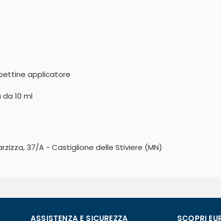
pettine applicatore



da 10 ml 

zizza, 37/A - Castiglione delle Stiviere (MN)
ASSISTENZA E SICUREZZA
SCOPRI EU