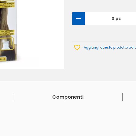
0 pz
Aggiungi questo prodotto ad un
Componenti