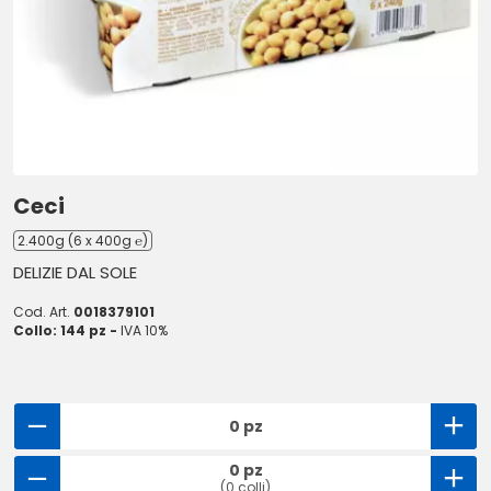
Ceci
2.400g (6 x 400g ℮)
DELIZIE DAL SOLE
Cod. Art.
0018379101
Collo: 144 pz -
IVA 10%
0 pz
0 pz
(0 colli)