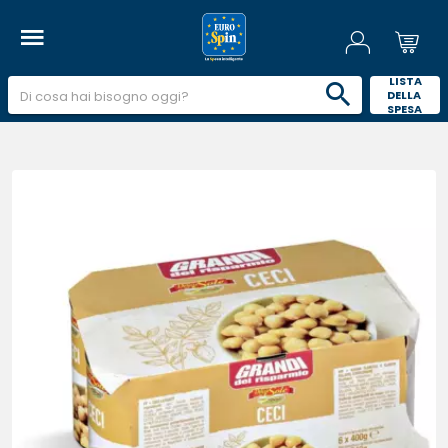
 LISTA 
DELLA 
SPESA 