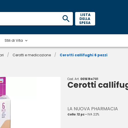
 LISTA 
DELLA 
SPESA 
Stili di Vita
/
/
ori
Cerotti e medicazione
Cerotti callifughi 6 pezzi
Cod. Art.
0016194701
Cerotti callifu
LA NUOVA PHARMACIA
Collo: 12 pz -
IVA 22%