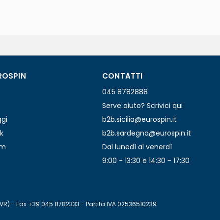
ROSPIN
CONTATTI
045 8782888
Serve aiuto? Scrivici qui
ggi
b2b.sicilia@eurospin.it
k
b2b.sardegna@eurospin.it
am
Dal lunedì al venerdì
9:00 - 13:30 e 14:30 - 17:30
(VR) - Fax +39 045 8782333 - Partita IVA 02536510239