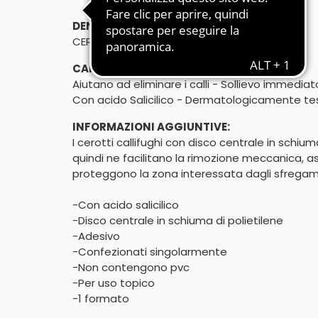
DENOMINAZIONE DI VENDITA:
CEROTTI CALLIF. DISCO CENTRALE 6PZ
CARATTERISTICHE:
Aiutano ad eliminare i calli - Sollievo immedi
Con acido Salicilico - Dermatologicamente te
INFORMAZIONI AGGIUNTIVE:
I cerotti callifughi con disco centrale in schi
quindi ne facilitano la rimozione meccanica, as
proteggono la zona interessata dagli sfregame
-Con acido salicilico

-Disco centrale in schiuma di polietilene

-Adesivo

-Confezionati singolarmente

-Non contengono pvc

-Per uso topico

-1 formato