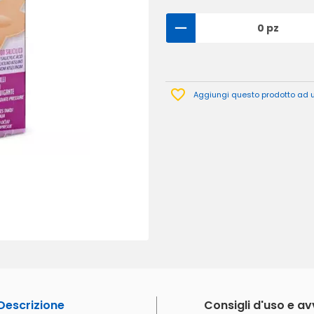
0 pz
Aggiungi questo prodotto ad un
Descrizione
Consigli d'uso e a