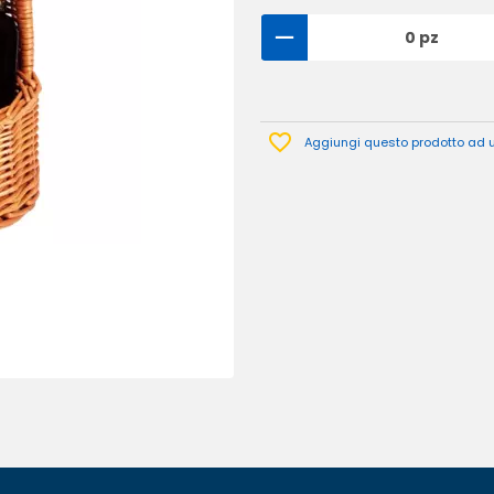
0 pz
Aggiungi questo prodotto ad un