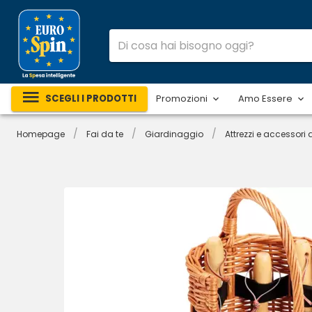
SCEGLI I PRODOTTI
Promozioni
Amo Essere
/
/
/
Homepage
Fai da te
Giardinaggio
Attrezzi e accessori