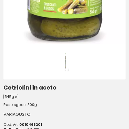
Cetriolini in aceto
545g ℮
Peso sgocc. 300g
VARIAGUSTO
Cod. Art.
0010465201