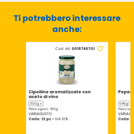
Ti potrebbero interessare
anche:
Cod. Art.
0015765701
Cipolline aromatizzate con
Peperoni
aceto di vino
300g ℮
545g
Peso sgocc. 180g
Peso sgo
VARIAGUSTO
VARIAG
Collo: 12 pz -
IVA 10%
Collo: 6