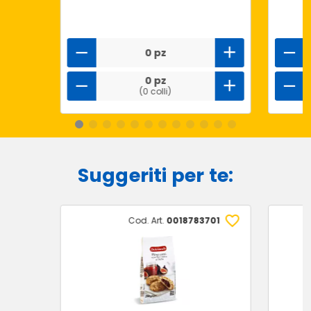
0 pz
0 pz
(0 colli)
Suggeriti per te:
Cod. Art.
0018783701