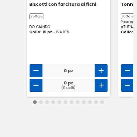
Biscotti con farcitura ai fichi
Tonno a
250g ℮
160g ℮
Peso sgo
DOLCIANDO
ATHENA
Collo: 15 pz -
IVA 10%
Collo: 4
0 pz
0 pz
(0 colli)