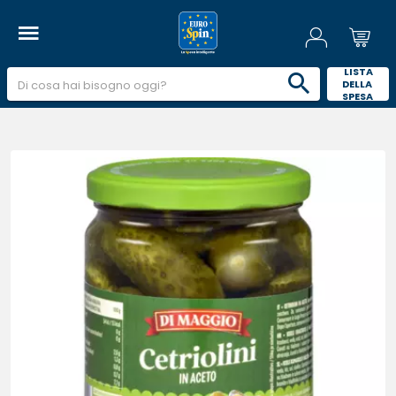
 LISTA 
DELLA 
SPESA 