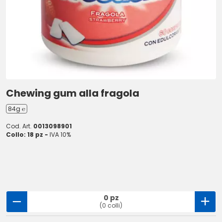
Chewing gum alla fragola
84g ℮
Cod. Art.
0013098901
Collo: 18 pz -
IVA 10%
0 pz
(0 colli)