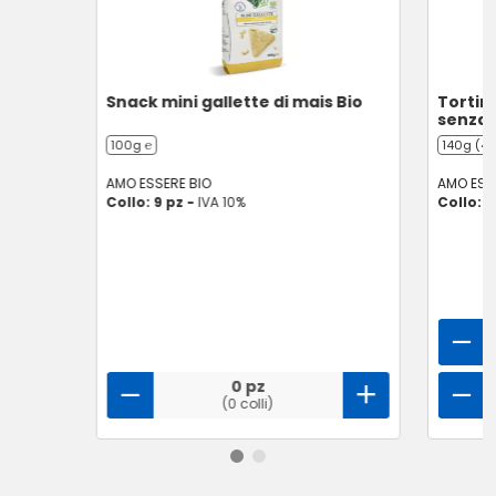
Snack mini gallette di mais Bio
Tortini
senza 
100g ℮
140g (4 
AMO ESSERE BIO
AMO ESS
Collo: 9 pz -
IVA 10%
Collo: 1
0 pz
(0 colli)