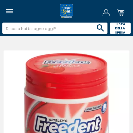
 LISTA 
DELLA 
SPESA 