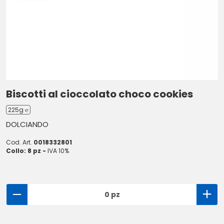
Biscotti al cioccolato choco cookies
225g ℮
DOLCIANDO
Cod. Art.
0018332801
Collo: 8 pz -
IVA 10%
0 pz