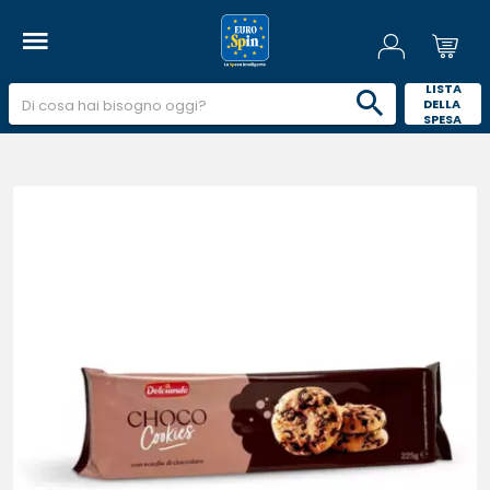
 LISTA 
DELLA 
SPESA 