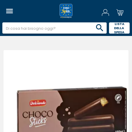
 LISTA 
DELLA 
SPESA 