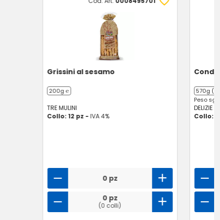
Cod. Art.
0008495701
Grissini al sesamo
Condim
200g ℮
570g (2 
Peso sgoc
TRE MULINI
DELIZIE D
Collo: 12 pz -
IVA 4%
Collo: 6
0 pz
0 pz
(0 colli)