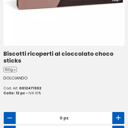
Biscotti ricoperti al cioccolato choco
sticks
150g ℮
DOLCIANDO
Cod. Art.
0012471302
Collo: 12 pz -
IVA 10%
0 pz