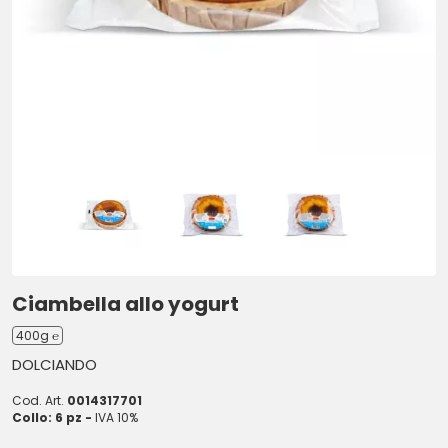
Ciambella allo yogurt
400g ℮
DOLCIANDO
Cod. Art.
0014317701
Collo: 6 pz -
IVA 10%