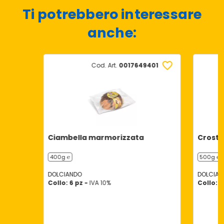
Ti potrebbero interessare
anche:
Cod. Art.
0017649401
Ciambella marmorizzata
Crosta
400g ℮
500g ℮
DOLCIANDO
DOLCIAN
Collo: 6 pz -
IVA 10%
Collo: 7