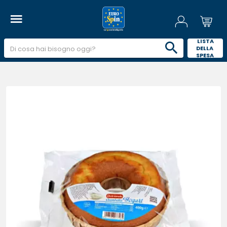
 LISTA 
DELLA 
SPESA 