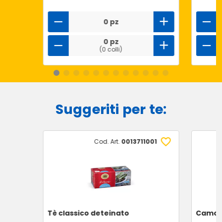
0 pz
0 pz
(0 colli)
Suggeriti per te:
Cod. Art.
0013711001
Tè classico deteinato
Camomi