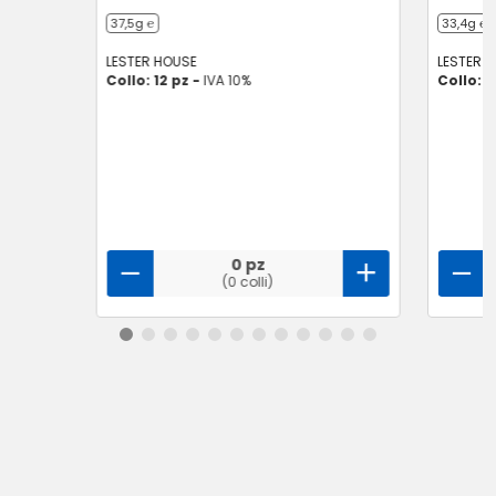
37,5g ℮
33,4g ℮
LESTER HOUSE
LESTER 
Collo: 12 pz -
IVA 10%
Collo: 1
0 pz
(0 colli)