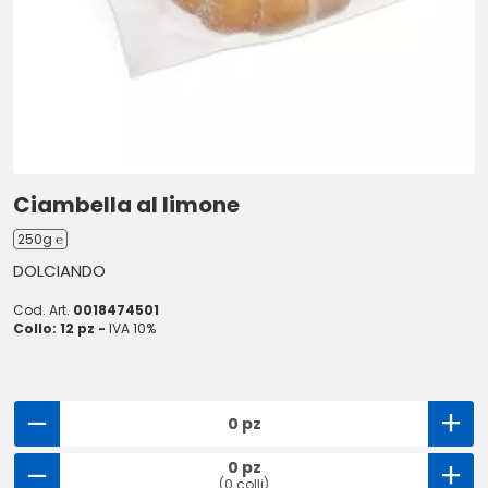
Ciambella al limone
250g ℮
DOLCIANDO
Cod. Art.
0018474501
Collo: 12 pz -
IVA 10%
0 pz
0 pz
(0 colli)