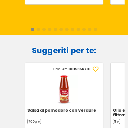
Suggeriti per te:
Cod. Art.
0015356701
Salsa al pomodoro con verdure
Olio ex
filtrat
700g ℮
1l ℮