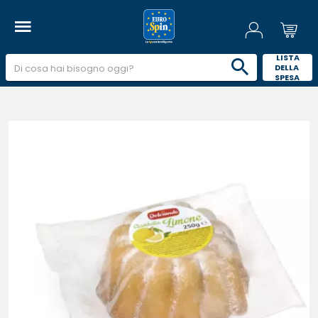
 LISTA 
DELLA 
SPESA 