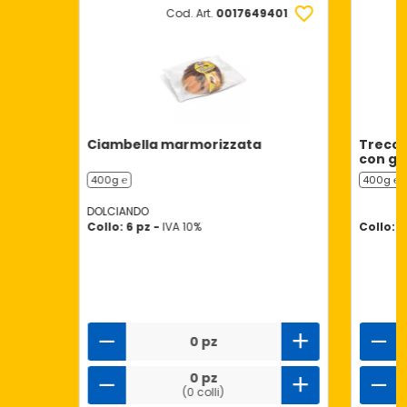
Cod. Art.
0017649401
Ciambella marmorizzata
Trecci
con go
400g ℮
400g ℮
DOLCIANDO
Collo: 6 pz -
IVA 10%
Collo: 7
0 pz
0 pz
(0 colli)