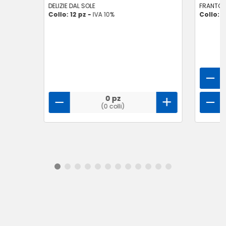
DELIZIE DAL SOLE
FRANTOI
Collo: 12 pz -
IVA 10%
Collo: 6
0 pz
(0 colli)