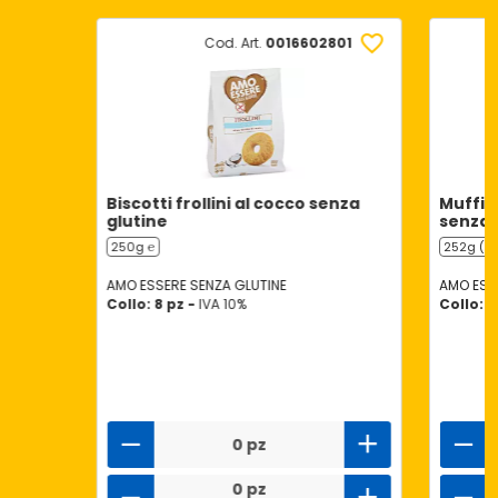
Cod. Art.
0016602801
Biscotti frollini al cocco senza
Muffin
glutine
senza 
250g ℮
252g (6 
AMO ESSERE SENZA GLUTINE
AMO ESS
Collo: 8 pz -
IVA 10%
Collo: 8
0 pz
0 pz