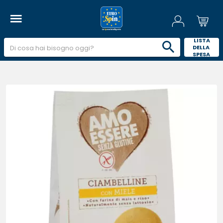
 LISTA 
DELLA 
SPESA 