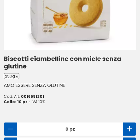
Biscotti ciambelline con miele senza
glutine
250g ℮
AMO ESSERE SENZA GLUTINE
Cod. Art.
0016581201
Collo: 10 pz -
IVA 10%
0 pz