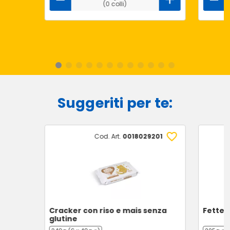
(0 colli)
Suggeriti per te:
Cod. Art.
0018029201
Cracker con riso e mais senza
Fette 
glutine