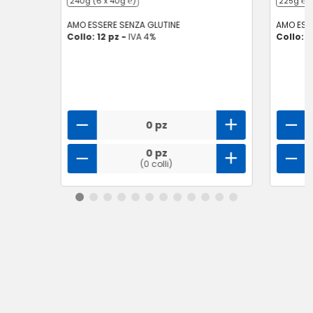
240g (6 x 40g ℮)
225g ℮
AMO ESSERE SENZA GLUTINE
AMO ESS
Collo: 12 pz -
IVA 4%
Collo: 1
0 pz
0 pz
(0 colli)