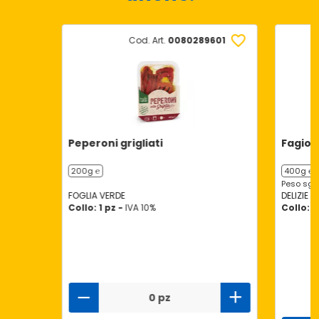
Cod. Art.
0080289601
Peperoni grigliati
Fagioli
200g ℮
400g ℮
Peso sgo
FOGLIA VERDE
DELIZIE D
Collo: 1 pz -
IVA 10%
Collo: 1
0 pz