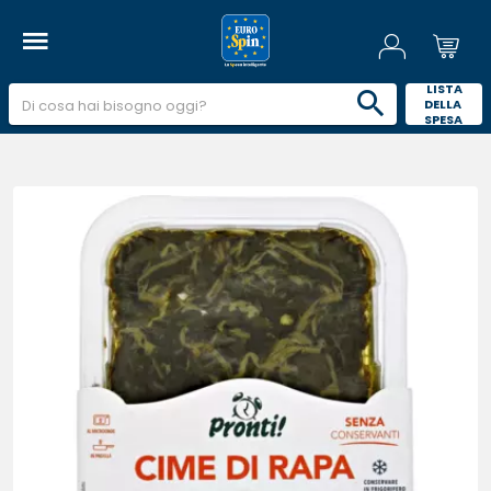
 LISTA 
DELLA 
SPESA 