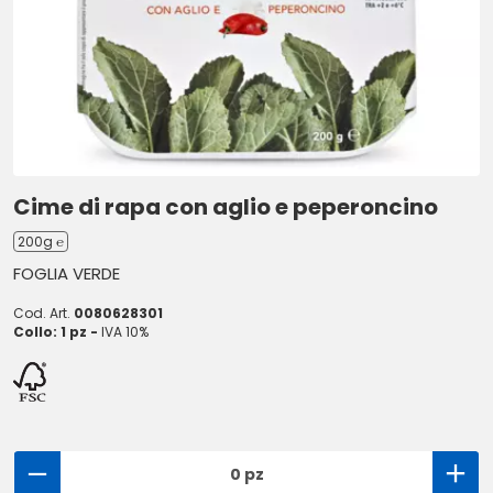
Cime di rapa con aglio e peperoncino
200g ℮
FOGLIA VERDE
Cod. Art.
0080628301
Collo: 1 pz -
IVA 10%
0 pz