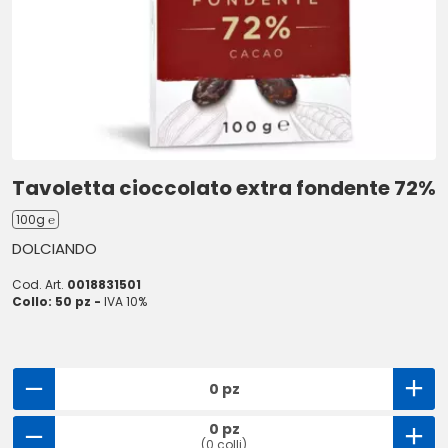
Tavoletta cioccolato extra fondente 72%
100g ℮
DOLCIANDO
Cod. Art.
0018831501
Collo: 50 pz -
IVA 10%
0 pz
0 pz
(0 colli)