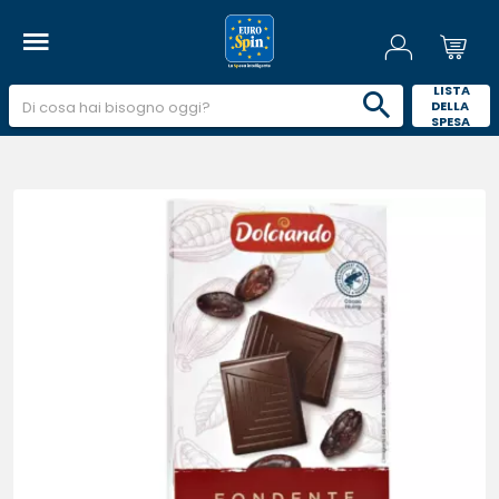
 LISTA 
DELLA 
SPESA 