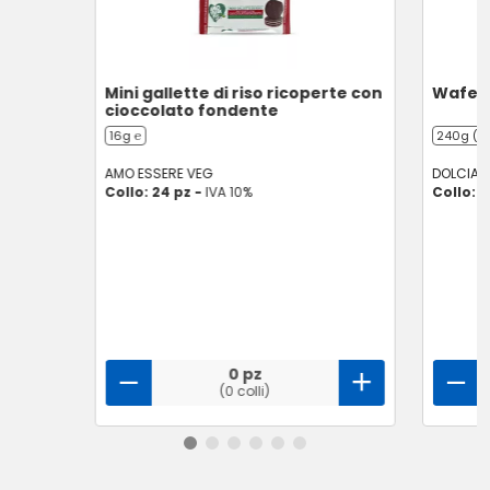
Mini gallette di riso ricoperte con
Wafer 
cioccolato fondente
16g ℮
240g (5 
AMO ESSERE VEG
DOLCIAN
Collo: 24 pz -
IVA 10%
Collo: 2
0 pz
(0 colli)