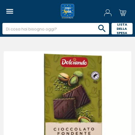
 LISTA 
DELLA 
SPESA 