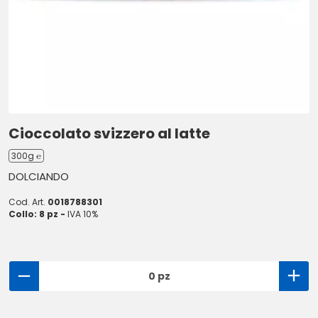
Cioccolato svizzero al latte
300g ℮
DOLCIANDO
Cod. Art.
0018788301
Collo: 8 pz -
IVA 10%
0 pz