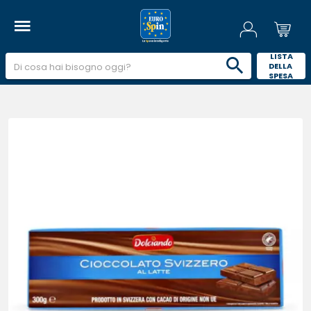
 LISTA 
DELLA 
SPESA 