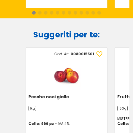
Suggeriti per te:
Cod. Art.
0080015501
Pesche noci gialle
Frutta
1kg
150g
MISTER 
Collo: 999 pz -
IVA 4%
Collo: 1