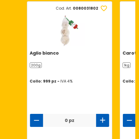
Cod. Art.
0080031802
Aglio bianco
Carot
200g
1kg
Collo: 999 pz -
IVA 4%
Collo: 1
0 pz