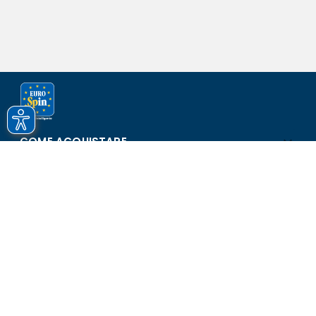
COME ACQUISTARE
ASSISTENZA E SICUREZZA
SCOPRI EUROSPIN
CONTATTI
Eurospin Italia S.p.A. in collaborazione con le altre società del