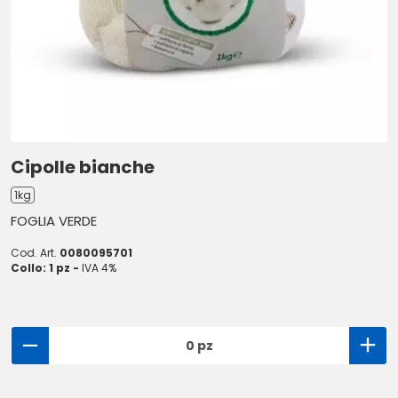
Cipolle bianche
1kg
FOGLIA VERDE
Cod. Art.
0080095701
Collo: 1 pz -
IVA 4%
0 pz