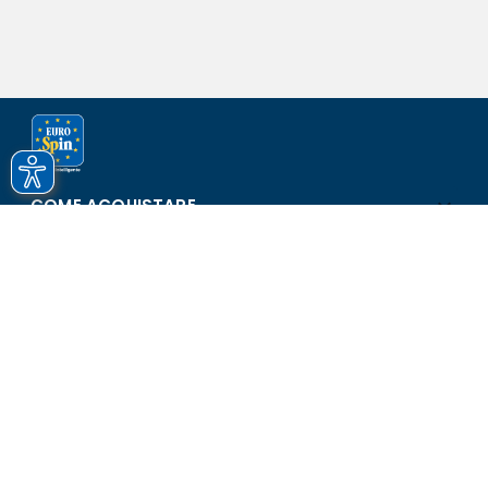
COME ACQUISTARE
ASSISTENZA E SICUREZZA
SCOPRI EUROSPIN
CONTATTI
Eurospin Italia S.p.A. in collaborazione con le altre società del
gruppo - Via Campalto 3/d - 37036 San Martino Buon Albergo