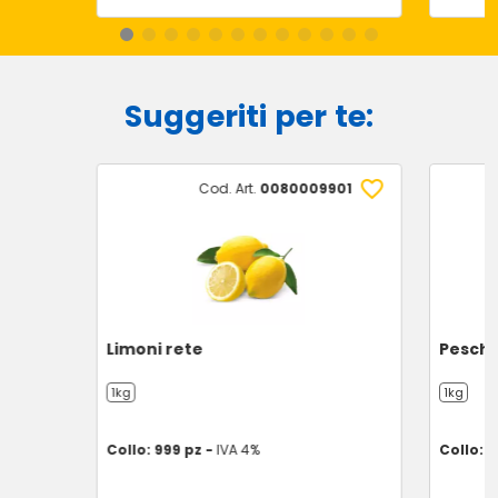
Suggeriti per te:
Cod. Art.
0080009901
Limoni rete
Pesche
1kg
1kg
Collo: 999 pz -
IVA 4%
Collo: 9