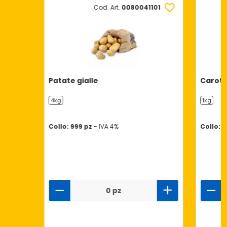
Cod. Art.
0080041101
Patate gialle
Carot
4kg
1kg
Collo: 999 pz -
IVA 4%
Collo: 1
0 pz