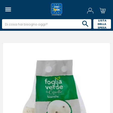
 LISTA 
DELLA 
SPESA 