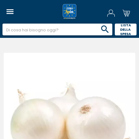
 LISTA 
DELLA 
SPESA 