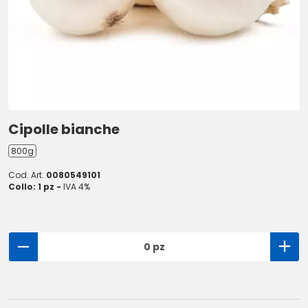
Cipolle bianche
800g
Cod. Art.
0080549101
Collo: 1 pz -
IVA 4%
0 pz