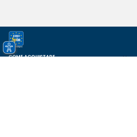
COME ACQUISTARE
ASSISTENZA E SICUREZZA
SCOPRI EUROSPIN
CONTATTI
Eurospin Italia S.p.A. in collaborazione con le altre società del
gruppo - Via Campalto 3/d - 37036 San Martino Buon Albergo