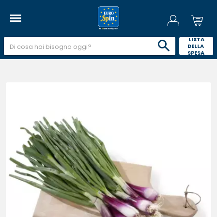
 LISTA 
DELLA 
SPESA 