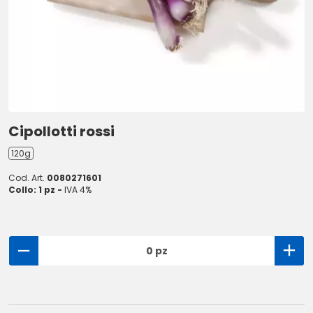
Cipollotti rossi
120g
Cod. Art.
0080271601
Collo: 1 pz -
IVA 4%
0 pz