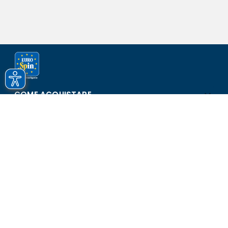
COME ACQUISTARE
ASSISTENZA E SICUREZZA
SCOPRI EUROSPIN
CONTATTI
Eurospin Italia S.p.A. in collaborazione con le altre società del
gruppo - Via Campalto 3/d - 37036 San Martino Buon Albergo