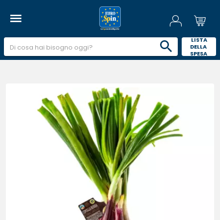
 LISTA 
DELLA 
SPESA 