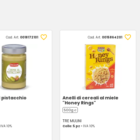
Cod. Art.
0018172101
Cod. Art.
0015864201
 pistacchio
Anelli di cereali al miele
"Honey Rings"
500g ℮
TRE MULINI
-
IVA 10%
Collo: 5 pz -
IVA 10%