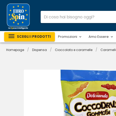
SCEGLI I PRODOTTI
Promozioni
Amo Essere
/
/
/
Homepage
Dispensa
Cioccolato e caramelle
Caramell