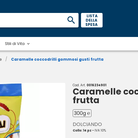
 LISTA 
DELLA 
SPESA 
Stili di Vita
/
e
Caramelle coccodrilli gommosi gusti frutta
Cod. Art.
0016234901
Caramelle coc
frutta
300g ℮
DOLCIANDO
Collo: 14 pz -
IVA 10%