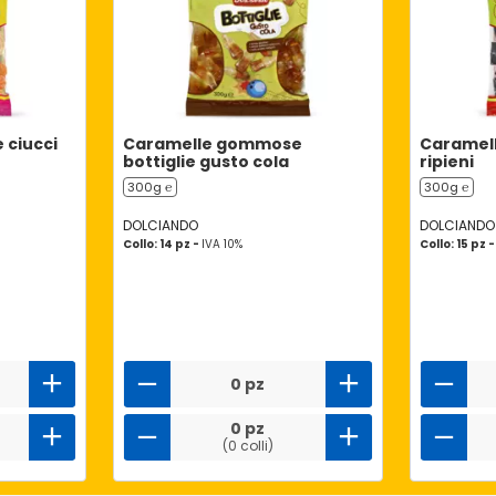
ciucci
Caramelle gommose
Caramelle
bottiglie gusto cola
ripieni
300g ℮
300g ℮
DOLCIANDO
DOLCIANDO
Collo: 14 pz -
IVA 10%
Collo: 15 pz 
0 pz
0 pz
(0 colli)