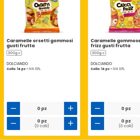
Caramelle orsetti gommosi
Caramelle gommose 
gusti frutta
frizz gusti frutta
300g ℮
300g ℮
DOLCIANDO
DOLCIANDO
Collo: 14 pz -
IVA 10%
Collo: 14 pz -
IVA 10%
0 pz
0 pz
0 pz
0 pz
(0 colli)
(0 colli)