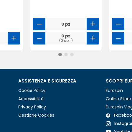
0 pz
0 pz
(0 colli)
ASSISTENZA E SICUREZZA
SCOPRI EU
Cookie Policy
Eurospin
Accessibilità
Online Store
Privacy Policy
Eurospin Via
Gestione Cookies
Faceboo
Instagr
Youtube