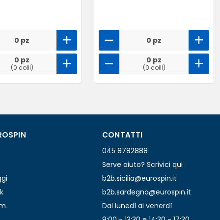
0 pz
0 pz
0 pz
0 pz
(0 colli)
(0 colli)
ROSPIN
CONTATTI
045 8782888
Serve aiuto? Scrivici qui
ggi
b2b.sicilia@eurospin.it
k
b2b.sardegna@eurospin.it
am
Dal lunedì al venerdì
9:00 - 13:30 e 14:30 - 17:30