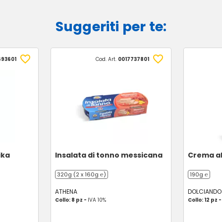
Suggeriti per te:
693601
Cod. Art.
0017737801
ika
Insalata di tonno messicana
Crema al
320g (2 x 160g ℮)
190g ℮
ATHENA
DOLCIANDO
Collo: 8 pz -
IVA 10%
Collo: 12 pz 