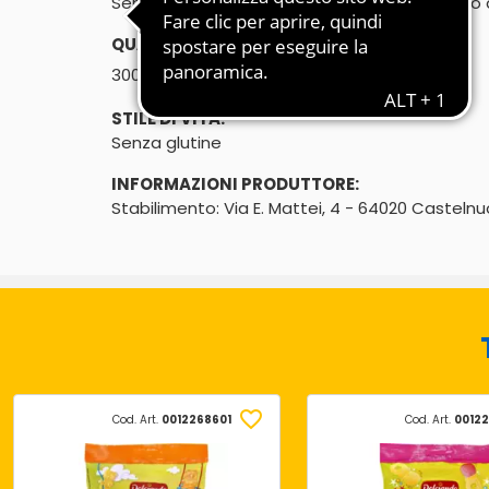
Senza glutine - Senza additivi coloranti - Solo 
QUANTITÀ:
℮
300g
STILE DI VITA:
Senza glutine
INFORMAZIONI PRODUTTORE:
Stabilimento: Via E. Mattei, 4 - 64020 Castel
Cod. Art.
0012268601
Cod. Art.
0012