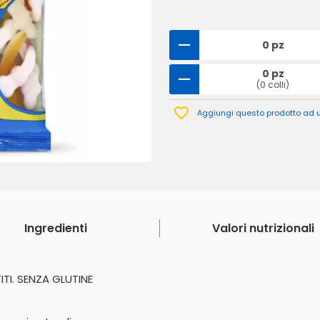
0 pz
0 pz
(0 colli)
Aggiungi questo prodotto ad un
Ingredienti
Valori nutrizionali
I. SENZA GLUTINE