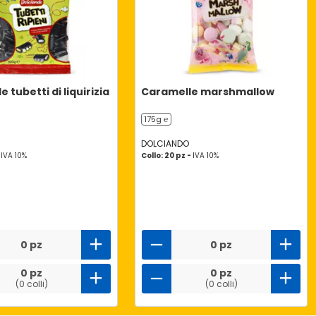
 tubetti di liquirizia
Caramelle marshmallow
175g ℮
DOLCIANDO
-
IVA 10%
Collo: 20 pz -
IVA 10%
0 pz
0 pz
0 pz
0 pz
(0 colli)
(0 colli)