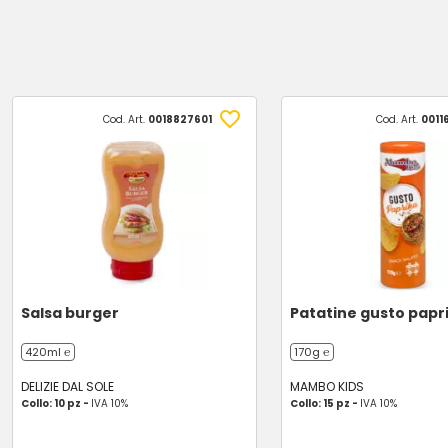
Cod. Art.
0018827601
Cod. Art.
0011
Salsa burger
Patatine gusto papr
420ml ℮
170g ℮
DELIZIE DAL SOLE
MAMBO KIDS
Collo: 10 pz -
IVA 10%
Collo: 15 pz -
IVA 10%