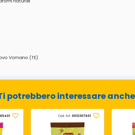
aromi naturali
nuovo Vomano (TE)
Ti potrebbero interessare anche
265401
Cod. Art.
0012307601