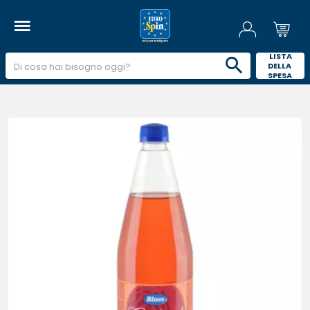
 LISTA 
DELLA 
SPESA 