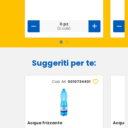
0 pz
(0 colli)
Suggeriti per te:
Cod. Art.
0010734401
Acqua frizzante
Acqua 