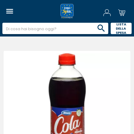
 LISTA 
DELLA 
SPESA 