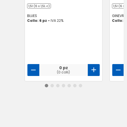
1,5l (6 x 1,5L ℮)
1,5l (6 x 1
BLUES
GINEVRA
Collo: 6 pz -
IVA 22%
Collo: 6
0 pz
(0 colli)