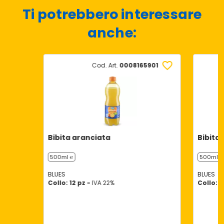
Ti potrebbero interessare
anche:
Cod. Art.
0008165901
Bibita aranciata
Bibita 
500ml ℮
500ml ℮
BLUES
BLUES
Collo: 12 pz -
IVA 22%
Collo: 1