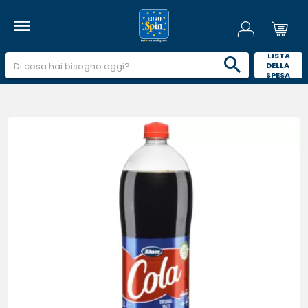
 LISTA 
DELLA 
SPESA 