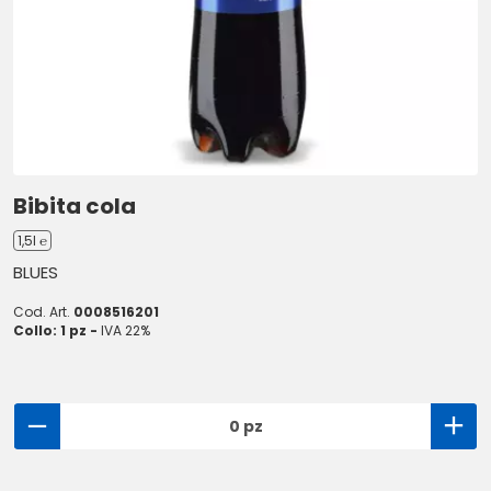
Bibita cola
1,5l ℮
BLUES
Cod. Art.
0008516201
Collo: 1 pz -
IVA 22%
0 pz