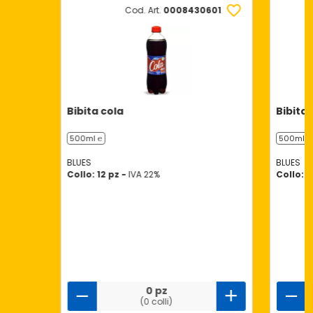
Cod. Art.
0008430601
Bibita cola
Bibita
500ml ℮
500ml ℮
BLUES
BLUES
Collo: 12 pz -
IVA 22%
Collo: 1
0 pz
(0 colli)