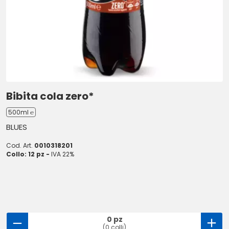
Bibita cola zero*
500ml ℮
BLUES
Cod. Art.
0010318201
Collo: 12 pz -
IVA 22%
0 pz
(0 colli)