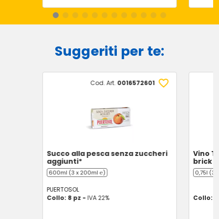
Suggeriti per te:
Cod. Art.
0016572601
Succo alla pesca senza zuccheri
Vino T
aggiunti*
brick 3
600ml (3 x 200ml ℮)
0,75l (3 
PUERTOSOL
Collo: 8 pz -
IVA 22%
Collo: 8