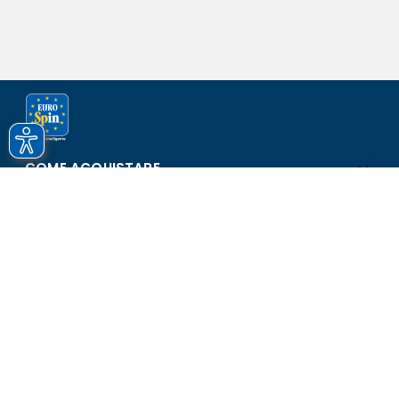
COME ACQUISTARE
ASSISTENZA E SICUREZZA
SCOPRI EUROSPIN
CONTATTI
Eurospin Italia S.p.A. in collaborazione con le altre società del
gruppo - Via Campalto 3/d - 37036 San Martino Buon Albergo