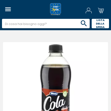
 LISTA 
DELLA 
SPESA 