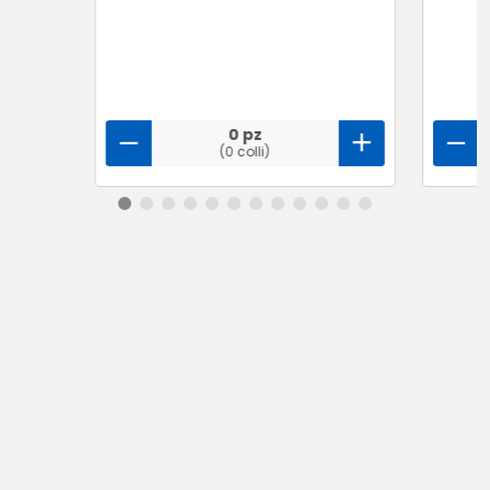
0 pz
(0 colli)