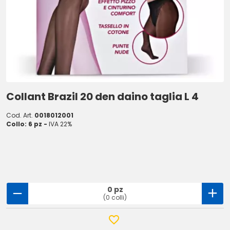
Collant Brazil 20 den daino taglia L 4
Cod. Art.
0018012001
Collo: 6 pz -
IVA 22%
0 pz
(0 colli)