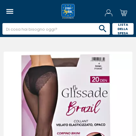
 LISTA 
DELLA 
SPESA 