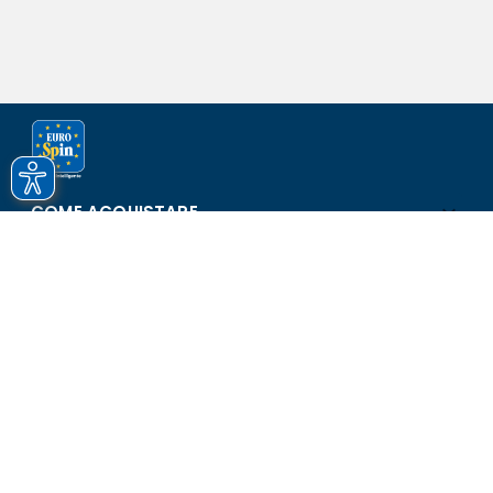
COME ACQUISTARE
ASSISTENZA E SICUREZZA
SCOPRI EUROSPIN
CONTATTI
Eurospin Italia S.p.A. in collaborazione con le altre società del