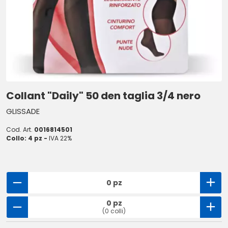
Collant "Daily" 50 den taglia 3/4 nero
GLISSADE
Cod. Art.
0016814501
Collo: 4 pz -
IVA 22%
0 pz
0 pz
(0 colli)