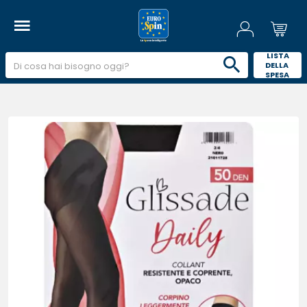
 LISTA 
DELLA 
SPESA 