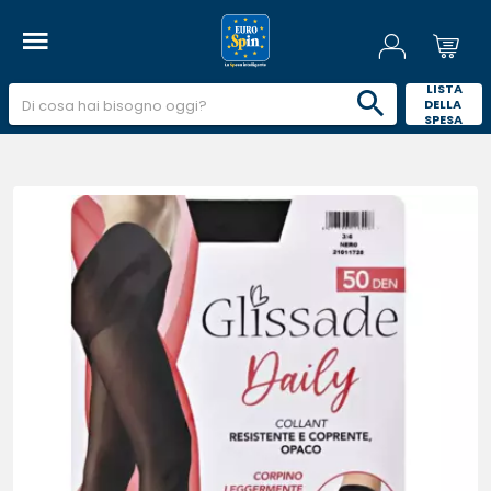
 LISTA 
DELLA 
SPESA 