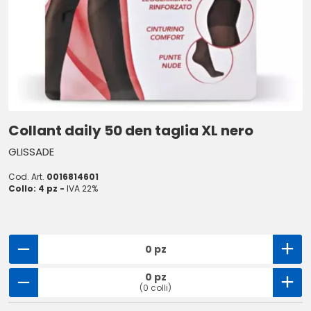
Collant daily 50 den taglia XL nero
GLISSADE
Cod. Art.
0016814601
Collo: 4 pz -
IVA 22%
0 pz
0 pz
(0 colli)