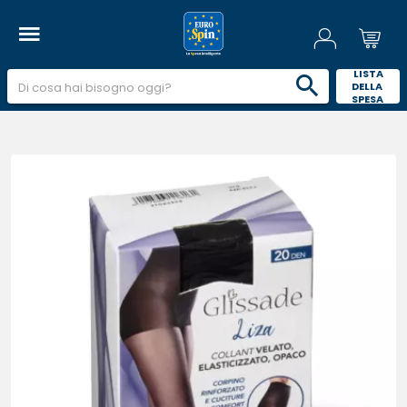
 LISTA 
DELLA 
SPESA 