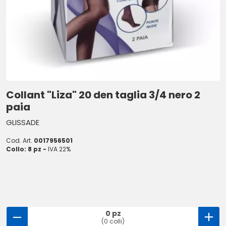
Collant "Liza" 20 den taglia 3/4 nero 2
paia
GLISSADE
Cod. Art.
0017956501
Collo: 8 pz -
IVA 22%
0 pz
(0 colli)